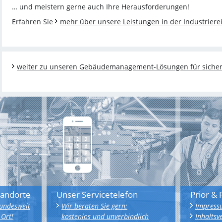
… und meistern gerne auch Ihre Herausforderungen!
Erfahren Sie
mehr über unsere Leistungen in der Industrier
weiter zu unseren Gebäudemanagement-Lösungen für sicherh
tandorte
Unser Servicetelefon
Prior &
bundesweit
Wir beraten Sie gern:
Impress
 Ort!
kostenlos und unverbindlich
Inhaltsv