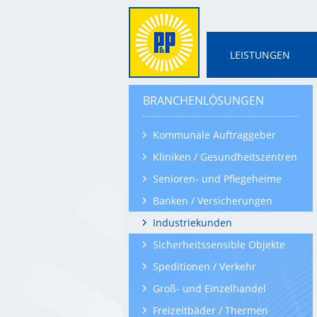
LEISTUNGEN
BRANCHENLÖSUNGEN
Kommunale Auftraggeber
Kliniken / Gesundheitszentren
Senioren- und Pflegeheime
Banken / Versicherungen
Industriekunden
Sicherheitssensible Objekte
Speditionen / Verkehr
Groß- und Einzelhandel
Freizeitbäder / Thermen