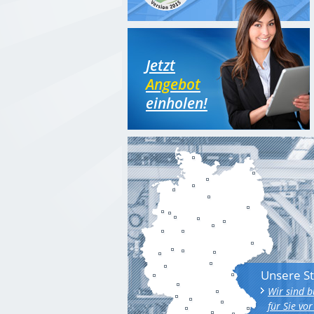
Jetzt
Angebot
einholen!
Unsere S
Wir sind 
für Sie vor